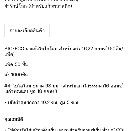
ฝารักษ์โลก (สำหรับแก้วพลาสติก)
รายละเอียดสินค้า
BIO-ECO ฝาแก้วไบโอโดม สำหรับแก้ว 16,22 ออนซ์ (50ชิ้น/
แพ็ค)
แพ็ค 50 ชิ้น
ลัง 1000ชิ้น
#ฝาไบโอโดม ขนาด 98 มม. (สำหรับแก้วใสธรรมดา16 ออนซ์
,แก้วทรงแคปซูล 18 ออนซ์)
- เส้นผ่าศูนย์กลาง 10.2 ซม. สูง 5 ซ.ม
คุณสมบัติ
- ใช้สำหรับใส่เครื่องดื่มเย็น เหมาะสำหรับกาแฟเย็น น้ำผลไม้ปั่น