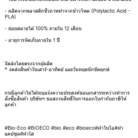
- ผลิตจากพลาสติกชีวภาพทำจากข้าวโพด (Polylactic Acid -
PLA)
- ย่อยสลายได้ 100% ภายใน 12 เดือน
- อายุการจัดเก็บภายใน 1 ปี
่จัดส่งโดยตรงจากผู้ผลิต
* งดส่งสินค้าวันเสาร์-อาทิตย์ และวันหยุดนักขัตฤกษ์
กรณีลูกค้าไม่ได้ระบุแจ้งความประสงค์ขอเอกสารระหว่างทำการ
สั่งซื้อสินค้า บริษัทฯ ขอสงวนสิทธิ์ในการออกใบกำกับภาษีให้
ลูกค้า
#Bio-Eco #BIOECO #bio #eco #bioeco#ฝาไบโอ#ฝา
แคปซูล#ฝาใส