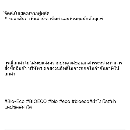
่จัดส่งโดยตรงจากผู้ผลิต
* งดส่งสินค้าวันเสาร์-อาทิตย์ และวันหยุดนักขัตฤกษ์
กรณีลูกค้าไม่ได้ระบุแจ้งความประสงค์ขอเอกสารระหว่างทำการ
สั่งซื้อสินค้า บริษัทฯ ขอสงวนสิทธิ์ในการออกใบกำกับภาษีให้
ลูกค้า
#Bio-Eco #BIOECO #bio #eco #bioeco#ฝาไบโอ#ฝา
แคปซูล#ฝาใส