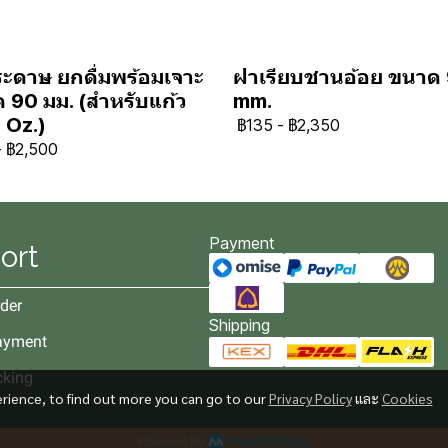
ะดาษ ยกดื่มพร้อมเจาะ
ฝาเรียบชานอ้อย ขนาด
 90 มม. (สำหรับแก้ว
mm.
 Oz.)
฿135
-
฿2,350
-
฿2,500
Payment
ort
der
Shipping
ayment
cking
erience, to find out more you can go to our
Privacy Policy
และ
Cookies
Powered By
MakeWebEasy