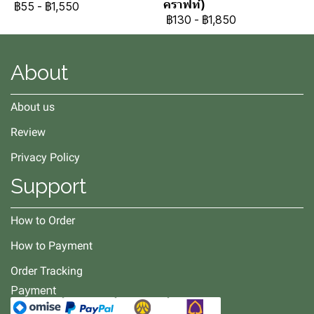
คราฟท์)
฿55
-
฿1,550
฿130
-
฿1,850
About
About us
Review
Privacy Policy
Support
How to Order
How to Payment
Order Tracking
Payment