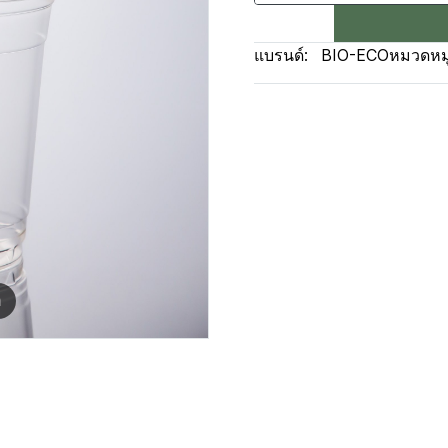
แบรนด์:
BIO-ECO
หมวดหมู
m