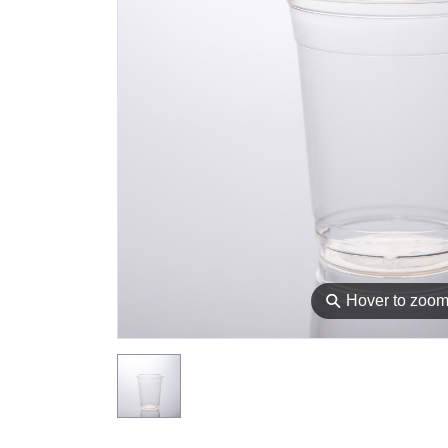
⚲
Hover to zoo