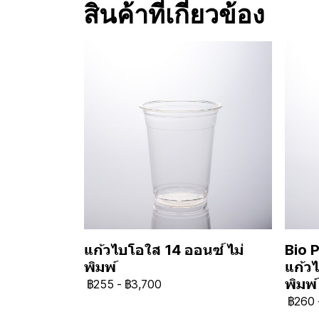
สินค้าที่เกี่ยวข้อง
แก้วไบโอใส 14 ออนซ์ ไม่
Bio P
พิมพ์
แก้ว
พิมพ์
฿255
-
฿3,700
฿260