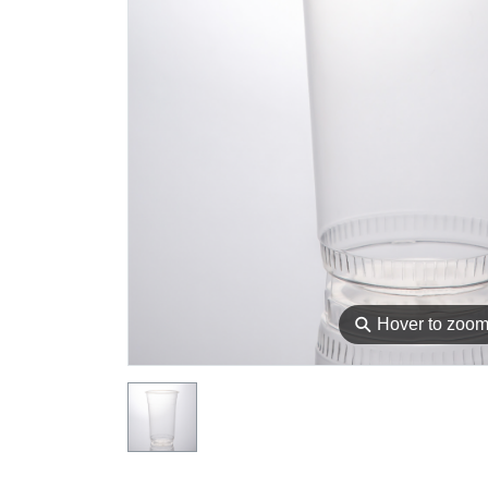
⚲
Hover to zoo