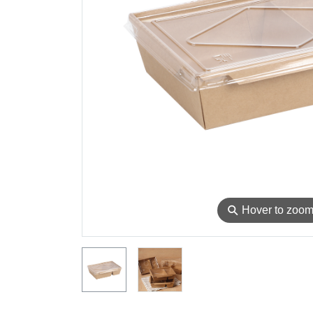
⚲
Hover to zoo