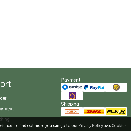
Payment
ort
der
Shipping
ayment
cking
erience, to find out more you can go to our
Privacy Policy
และ
Cookies