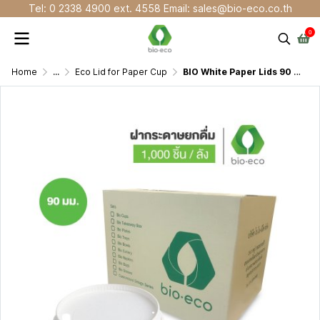
Tel: 0 2338 4900 ext. 4558 Email: sales@bio-eco.co.th
0
Home
...
Eco Lid for Paper Cup
BIO White Paper Lids 90 mm