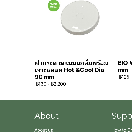
ฝากระดาษแบบยกดื่มพร้อม
BIO 
เจาะหลอด Hot &Cool Dia
mm
90 mm
฿125
฿130
-
฿2,200
About
Supp
About us
How to Or