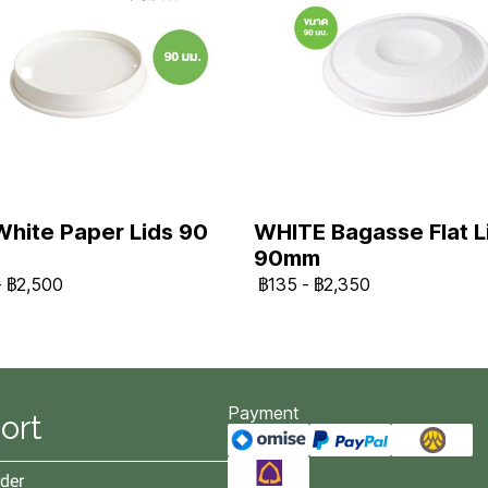
White Paper Lids 90
WHITE Bagasse Flat L
90mm
-
฿2,500
฿135
-
฿2,350
Payment
ort
der