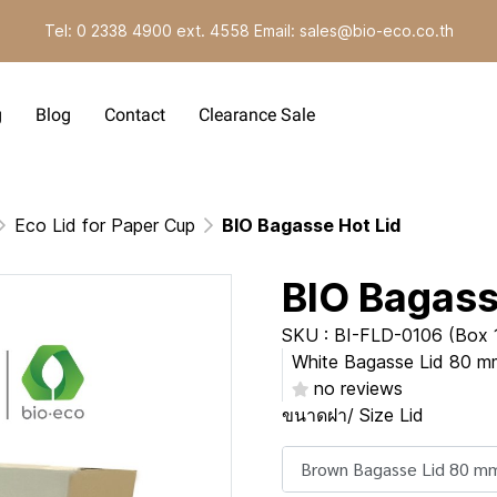
Tel: 0 2338 4900 ext. 4558 Email: sales@bio-eco.co.th
g
Blog
Contact
Clearance Sale
Eco Lid for Paper Cup
BIO Bagasse Hot Lid
BIO Bagass
SKU : BI-FLD-0106 (Box 1
White Bagasse Lid 80 mm. 
no reviews
ขนาดฝา/ Size Lid
Brown Bagasse Lid 80 m