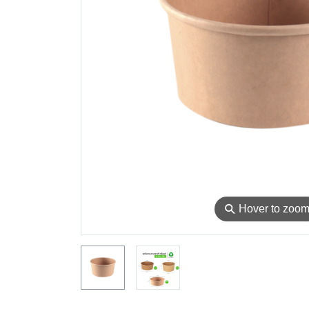
⚲
Hover to zoo