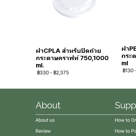
ฝาPE
ฝาCPLA สำหรับปิดถ้วย
กระด
กระดาษคราฟท์ 750,1000
ml
ml.
฿130
฿330
-
฿2,375
About
Supp
About us
How to Or
Review
How to P