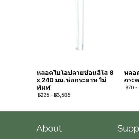
หลอดไบโอปลายช้อนสีใส 8
หลอด
x 240 มม. ห่อกระดาษ ไม่
กระ
พิมพ์
฿70
-
฿225
-
฿3,585
About
Supp